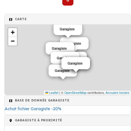
0
CARTE
Garagiste
+
−
Garagiste
Garagiste
Garagiste
Garagiste
Garagiste
Garagiste
Garagiste
Garagiste
Leaflet
|
©
OpenStreetMap
contributors,
Annuaire-horaire
BASE DE DONNÉE GARAGISTE
Achat fichier Garagiste -20%
GARAGISTE À PROXIMITÉ