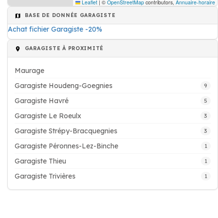
Leaflet
|
©
OpenStreetMap
contributors,
Annuaire-horaire
BASE DE DONNÉE GARAGISTE
Achat fichier Garagiste -20%
GARAGISTE À PROXIMITÉ
Maurage
Garagiste Houdeng-Goegnies
9
Garagiste Havré
5
Garagiste Le Roeulx
3
Garagiste Strépy-Bracquegnies
3
Garagiste Péronnes-Lez-Binche
1
Garagiste Thieu
1
Garagiste Trivières
1