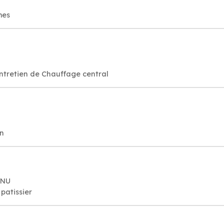
mes
entretien de Chauffage central
on
RNU
patissier