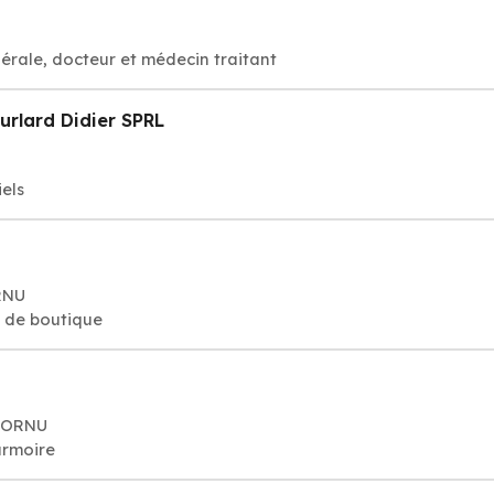
érale, docteur et médecin traitant
urlard Didier SPRL
els
RNU
e de boutique
 HORNU
armoire