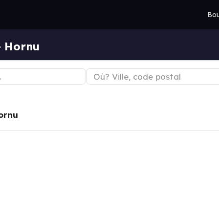
Bou
— Hornu
ornu