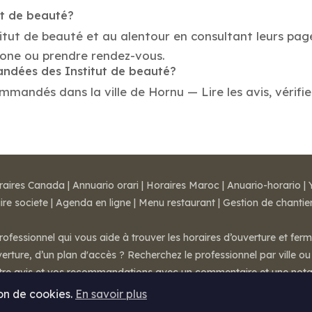
ut de beauté?
titut de beauté et au alentour en consultant leurs pag
hone ou prendre rendez-vous.
andées des Institut de beauté?
mmandés dans la ville de Hornu — Lire les avis, vérifie
raires Canada
|
Annuario orari
|
Horaires Maroc
|
Anuario-horario
|
ire societe
|
Agenda en ligne
|
Menu restaurant
|
Gestion de chantie
rofessionnel qui vous aide à trouver les horaires d’ouverture et fer
rture, d’un plan d'accès ? Recherchez le professionnel par ville ou 
otre avis et vos recommandations avec un commentaire et une nota
ion de cookies.
En savoir plus