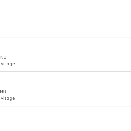
RNU
t visage
RNU
t visage