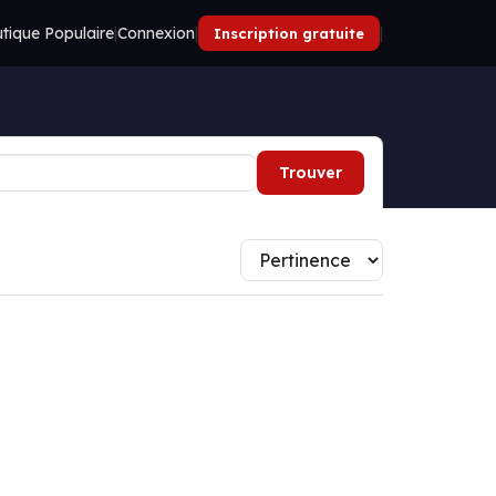
tique Populaire
|
Connexion
|
|
Inscription gratuite
Trouver