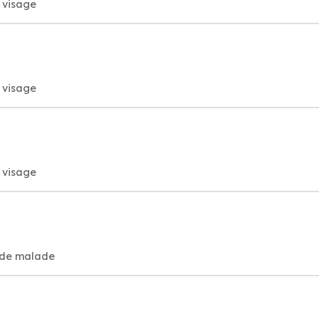
t visage
t visage
t visage
n de malade