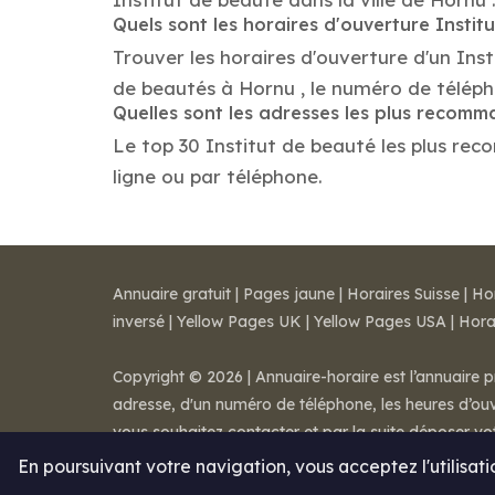
Quels sont les horaires d'ouverture Instit
Trouver les horaires d'ouverture d'un Ins
de beautés à Hornu , le numéro de télép
Quelles sont les adresses les plus recomm
Le top 30 Institut de beauté les plus reco
ligne ou par téléphone.
Annuaire gratuit
|
Pages jaune
|
Horaires Suisse
|
Ho
inversé
|
Yellow Pages UK
|
Yellow Pages USA
|
Hora
Copyright © 2026 | Annuaire-horaire est l’annuaire p
adresse, d'un numéro de téléphone, les heures d’ouve
vous souhaitez contacter et par la suite déposer v
Mentions légales
-
Conditions de ventes
-
Contact
En poursuivant votre navigation, vous acceptez l'utilisat