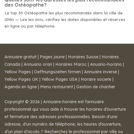
des Ostéopathe?
Le top 30 Ostéopathe les plus recommandés dans la ville de
Ghlin — Lire les avis, vérifiez les dates disponibles et réservez
en ligne ou par téléphone.
Annuaire gratuit
|
Pages jaune
|
Horaires Suisse
|
Horaires
Canada
|
Annuario orari
|
Horaires Maroc
|
Anuario-horario
|
Yellow Pages
|
Oeffnungszeiten firmen
|
Annuaire inversé
|
Yellow Pages UK
|
Yellow Pages USA
|
Horaire societe
|
Agenda en ligne
|
Menu restaurant
|
Gestion de chantier
Copyright © 2026 | Annuaire-horaire est l’annuaire
professionnel qui vous aide à trouver les horaires d’ouverture
et fermeture des adresses professionnelles. Besoin d'une
adresse, d'un numéro de téléphone, les heures d’ouverture,
d’un plan d'accès ? Recherchez le professionnel par ville ou