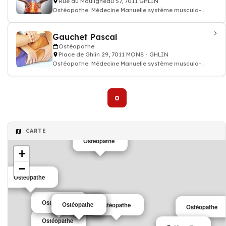
Rue du Mouligneau 57, 7011 GHLIN
Ostéopathe: Médecine Manuelle système musculo-
squelettique ostéopathie
Gauchet Pascal
Ostéopathe
Place de Ghlin 29, 7011 MONS - GHLIN
Ostéopathe: Médecine Manuelle système musculo-
squelettique ostéopathie
0
CARTE
Ostéopathe
+
−
Ostéopathe
Ostéopathe
Ostéopathe
Ostéopathe
Ostéopathe
Ostéopathe
Ostéopathe
Ostéopathe
Ostéopathe