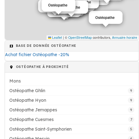
Ostéopathe
Ostéopathe
Ostéopathe
Ostéopathe
Ostéopathe
Ostéopathe
Ostéopathe
Ostéopathe
Ostéopathe
Ostéopathe
Ostéopathe
Ostéopathe
Leaflet
|
©
OpenStreetMap
contributors,
Annuaire-horaire
BASE DE DONNÉE OSTÉOPATHE
Achat fichier Ostéopathe -20%
OSTÉOPATHE À PROXIMITÉ
Mons
Ostéopathe Ghlin
9
Ostéopathe Hyon
9
Ostéopathe Jemappes
9
Ostéopathe Cuesmes
7
Ostéopathe Saint-Symphorien
5
Ostéopathe Mesvin
4