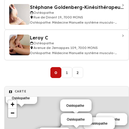
Stéphane Goldenberg-Kinésithérapeute
Ostéopathe
Rue de Dinant 19, 7000 MONS
Ostéopathe: Médecine Manuelle système musculo-
squelettique ostéopathie
Leroy C
Ostéopathe
Avenue de Jemappes 109, 7000 MONS
Ostéopathe: Médecine Manuelle système musculo-
squelettique ostéopathie
0
1
2
CARTE
Ostéopathe
+
Ostéopathe
−
Ostéopathe
Ostéopathe
Ostéopathe
Ostéopathe
Ostéopathe
Ostéopathe