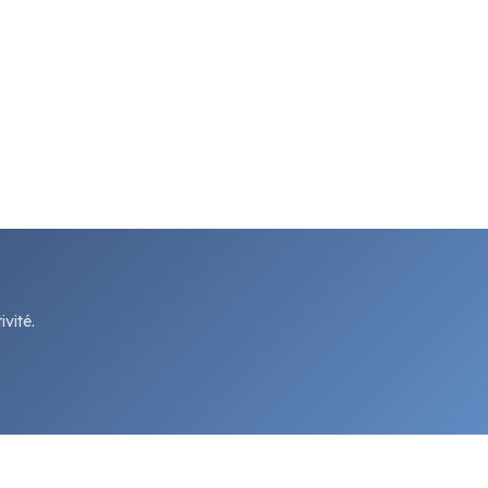
vité.