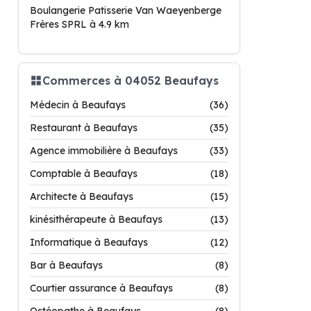
Boulangerie Patisserie Van Waeyenberge
Frères SPRL à 4.9 km
Commerces à 04052 Beaufays
Médecin à Beaufays
(36)
Restaurant à Beaufays
(35)
Agence immobilière à Beaufays
(33)
Comptable à Beaufays
(18)
Architecte à Beaufays
(15)
kinésithérapeute à Beaufays
(13)
Informatique à Beaufays
(12)
Bar à Beaufays
(8)
Courtier assurance à Beaufays
(8)