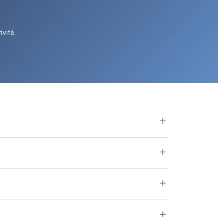
vité.