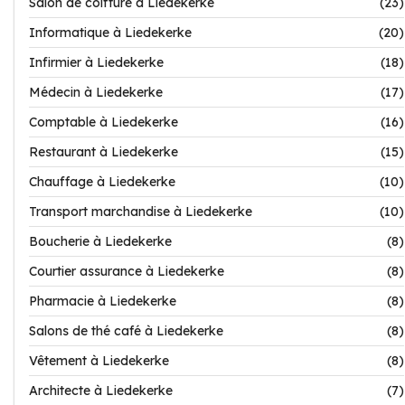
Salon de coiffure à Liedekerke
(23)
Informatique à Liedekerke
(20)
Infirmier à Liedekerke
(18)
Médecin à Liedekerke
(17)
Comptable à Liedekerke
(16)
Restaurant à Liedekerke
(15)
Chauffage à Liedekerke
(10)
Transport marchandise à Liedekerke
(10)
Boucherie à Liedekerke
(8)
Courtier assurance à Liedekerke
(8)
Pharmacie à Liedekerke
(8)
Salons de thé café à Liedekerke
(8)
Vêtement à Liedekerke
(8)
Architecte à Liedekerke
(7)