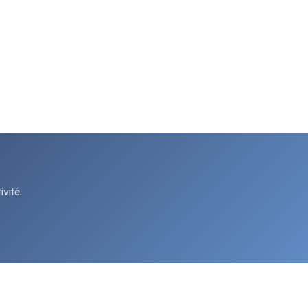
vité.