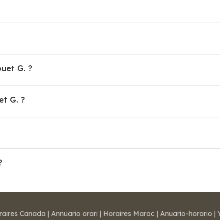
ouet G. ?
t G. ?
?
raires Canada
|
Annuario orari
|
Horaires Maroc
|
Anuario-horario
|