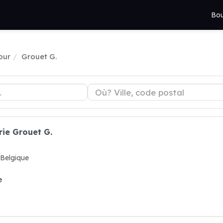
Bou
our
Grouet G.
rie Grouet G.
Belgique
e