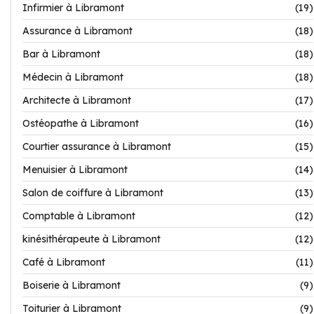
Infirmier à Libramont
(19)
Assurance à Libramont
(18)
Bar à Libramont
(18)
Médecin à Libramont
(18)
Architecte à Libramont
(17)
Ostéopathe à Libramont
(16)
Courtier assurance à Libramont
(15)
Menuisier à Libramont
(14)
Salon de coiffure à Libramont
(13)
Comptable à Libramont
(12)
kinésithérapeute à Libramont
(12)
Café à Libramont
(11)
Boiserie à Libramont
(9)
Toiturier à Libramont
(9)