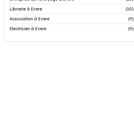
Librairie à Evere
(10)
Association à Evere
(9)
Electricien à Evere
(9)