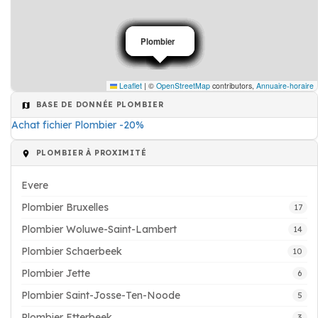
Plombier
Plombier
Plombier
Plombier
Plombier
Plombier
Plombier
Plombier
Plombier
Plombier
Plombier
Plombier
Plombier
Leaflet
|
©
OpenStreetMap
contributors,
Annuaire-horaire
BASE DE DONNÉE PLOMBIER
Achat fichier Plombier -20%
PLOMBIER À PROXIMITÉ
Evere
Plombier Bruxelles
17
Plombier Woluwe-Saint-Lambert
14
Plombier Schaerbeek
10
Plombier Jette
6
Plombier Saint-Josse-Ten-Noode
5
Plombier Etterbeek
3