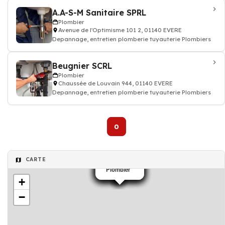
A.A-S-M Sanitaire SPRL
Plombier
Avenue de l'Optimisme 101 2, 01140 EVERE
Depannage, entretien plomberie tuyauterie Plombiers
Beugnier SCRL
Plombier
Chaussée de Louvain 944, 01140 EVERE
Depannage, entretien plomberie tuyauterie Plombiers
0
CARTE
Plombier
Plombier
Plombier
Plombier
Plombier
Plombier
Plombier
+
−