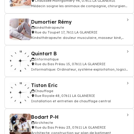
Chaussée Montgomery 94, 07611 LA GLANERIE
Médecin soigne les animaux de compagnie, chirurgien
vétérinaire: consultation vaccin, o
Dumortier Rémy
kinésithérapeute
Rue du Toupet 17, 7611 LA GLANERIE
Kinésithérapeute: douleur musculaire, masseur kiné,
kinésithérapeute
Quintart B
Informatique
Rue du Bas Préau 15, 07611 LA GLANERIE
Informatique: Ordinateur, système exploitation, logiciel
antivirus, écran pc (Entretien
Tiston Eric
Chauffage
Rue Royale 48, 07611 LA GLANERIE
Installation et entretien de chauffage central
Bodart P-H
Architecte
Rue du Bas Préau 23, 07611 LA GLANERIE
Architecte: construction sur plan de batiment