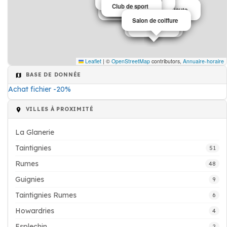
Ostéopathe
Salon de coiffure
Club de sport
Discothèque
Restaurant
vétérinaire
Chocolat
Station service
kinésithérapeute
Ostéopathe
Chauffage
Salon de coiffure
Chauffage
Chauffage
Informatique
Architecte
Leaflet
|
©
OpenStreetMap
contributors,
Annuaire-horaire
BASE DE DONNÉE
Achat fichier -20%
VILLES À PROXIMITÉ
La Glanerie
Taintignies
51
Rumes
48
Guignies
9
Taintignies Rumes
6
Howardries
4
Esplechin
2