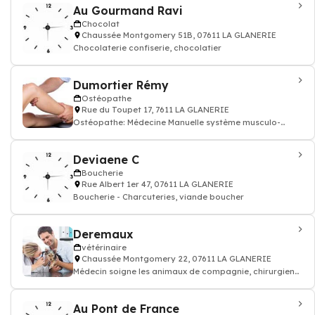
Au Gourmand Ravi
Chocolat
Chaussée Montgomery 51B, 07611 LA GLANERIE
Chocolaterie confiserie, chocolatier
Dumortier Rémy
Ostéopathe
Rue du Toupet 17, 7611 LA GLANERIE
Ostéopathe: Médecine Manuelle système musculo-
squelettique ostéopathie
Deviaene C
Boucherie
Rue Albert 1er 47, 07611 LA GLANERIE
Boucherie - Charcuteries, viande boucher
Deremaux
vétérinaire
Chaussée Montgomery 22, 07611 LA GLANERIE
Médecin soigne les animaux de compagnie, chirurgien
vétérinaire: consultation vaccin, o
Au Pont de France