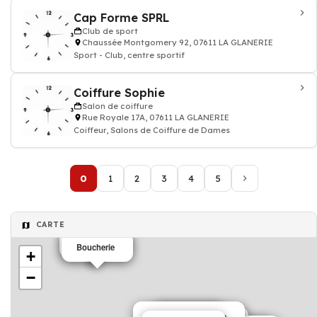
Cap Forme SPRL
Club de sport
Chaussée Montgomery 92, 07611 LA GLANERIE
Sport - Club, centre sportif
Coiffure Sophie
Salon de coiffure
Rue Royale 17A, 07611 LA GLANERIE
Coiffeur, Salons de Coiffure de Dames
0
1
2
3
4
5
CARTE
Boucherie
Boucherie
+
−
Service de nettoyage
vétérinaire