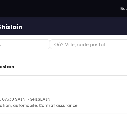
Bou
hislain
islain
0, 07330 SAINT-GHISLAIN
ation, automobile. Contrat assurance