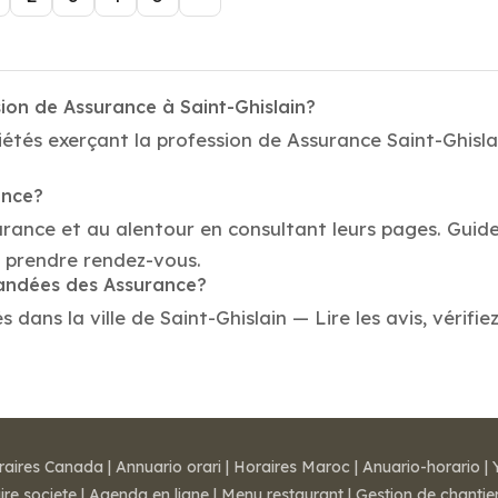
ion de Assurance à Saint-Ghislain?
étés exerçant la profession de Assurance Saint-Ghislai
ance?
urance et au alentour en consultant leurs pages. Guid
u prendre rendez-vous.
mandées des Assurance?
ans la ville de Saint-Ghislain — Lire les avis, vérifiez
raires Canada
|
Annuario orari
|
Horaires Maroc
|
Anuario-horario
|
ire societe
|
Agenda en ligne
|
Menu restaurant
|
Gestion de chantie