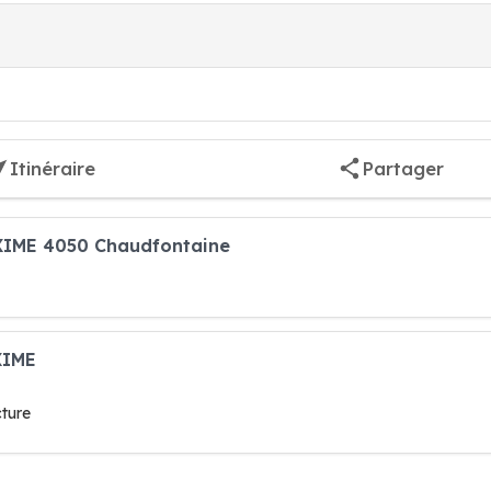
Itinéraire
Partager
AXIME 4050 Chaudfontaine
XIME
cture