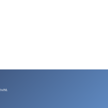
vité.