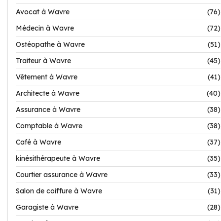
Avocat à Wavre
(76)
Médecin à Wavre
(72)
Ostéopathe à Wavre
(51)
Traiteur à Wavre
(45)
Vêtement à Wavre
(41)
Architecte à Wavre
(40)
Assurance à Wavre
(38)
Comptable à Wavre
(38)
Café à Wavre
(37)
kinésithérapeute à Wavre
(35)
Courtier assurance à Wavre
(33)
Salon de coiffure à Wavre
(31)
Garagiste à Wavre
(28)